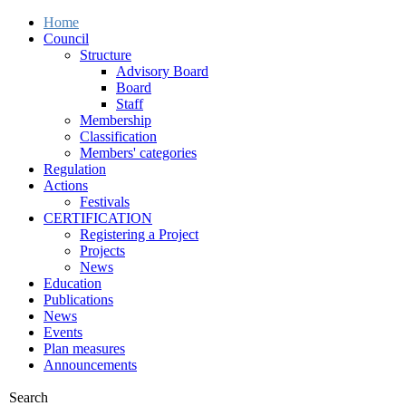
Home
Council
Structure
Advisory Board
Board
Staff
Membership
Classification
Members' categories
Regulation
Actions
Festivals
CERTIFICATION
Registering a Project
Projects
News
Education
Publications
News
Events
Plan measures
Announcements
Search