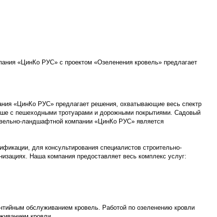
пания «ЦинКо РУС» с проектом «Озеленения кровель» предлагает
ания «ЦинКо РУС» предлагает решения, охватывающие весь спектр
крыше с пешеходными тротуарами и дорожными покрытиями. Садовый
ровельно-ландшафтной компании «ЦинКо РУС» является
ификации, для консультирования специалистов строительно-
низациях. Наша компания предоставляет весь комплекс услуг:
рантийным обслуживанием кровель. Работой по озеленению кровли
уживанием кровли.