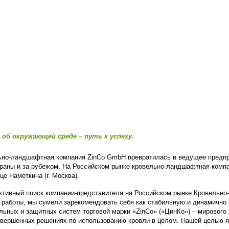
об окружающей среде – путь к успеху.
ельно-ландшафтная компания ZinCo GmbH превратилась в ведущее предпр
траны и за рубежом. На Российском рынке кровельно-ландшафтная комп
е Наметкина (г. Москва).
ктивный поиск компании-представителя на Российском рынке.Кровельно
ок работы, мы сумели зарекомендовать себя как стабильную и динамич
льных и защитных систем торговой марки «ZinCo» («ЦинКо») – мирового
вершенных решениях по использованию кровли в целом. Нашей целью яв