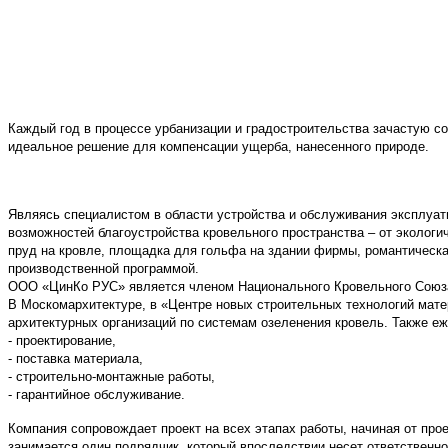
Каждый год в процессе урбанизации и градостроительства зачастую 
идеальное решение для компенсации ущерба, нанесенного природе.
Являясь специалистом в области устройства и обслуживания эксплуа
возможностей благоустройства кровельного пространства – от эколог
пруд на кровле, площадка для гольфа на здании фирмы, романтическ
производственной программой.
ООО «ЦинКо РУС» является членом Национального Кровельного Союза
В Москомархитектуре, в «Центре новых строительных технологий мате
архитектурных организаций по системам озеленения кровель. Также е
- проектирование,
- поставка материала,
- строительно-монтажные работы,
- гарантийное обслуживание.
Компания сопровождает проект на всех этапах работы, начиная от про
занимается один подрядчик, который впоследствии несет ответственн