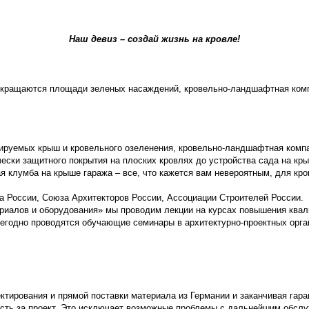
Наш девиз – создай жизнь на кровле!
сокращаются площади зеленых насаждений, кровельно-ландшафтная ком
тируемых крыш и кровельного озеленения, кровельно-ландшафтная комп
ически защитного покрытия на плоских кровлях до устройства сада на 
ая клумба на крыше гаража – все, что кажется вам невероятным, для к
 России, Союза Архитекторов России, Ассоциации Строителей России.
риалов и оборудования» мы проводим лекции на курсах повышения квал
жегодно проводятся обучающие семинары в архитектурно-проектных орга
ектирования и прямой поставки материала из Германии и заканчивая га
ость за проект. Это исключает возможные проблемы с дальнейшим обсл