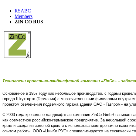
RSABC
Members
ZIN CO RUS
Технологии кровельно-ландшафтной компании «ZinCo» – забота 
Основанное в 1957 году как небольшое производство, с годами кров
города Штутгарта (Германия) с многочисленными филиалами внутри с
проектом озеленения подземного гаража здания ОАО «Газпром» на улиц
С 2003 года кровельно-ландшафтная компания ZinCo GmbH начинает а
как совместное российско-германское предприятие. За небольшой ср
крыш и создания зеленой кровли с использованием дренажно-накопите
опытом работы. ООО «ЦинКо РУС» специализируется на технически со