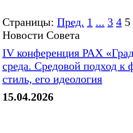
Страницы:
Пред.
1
...
3
4
5
Новости Совета
IV конференция РАХ «Град
среда. Средовой подход к 
стиль, его идеология
15.04.2026