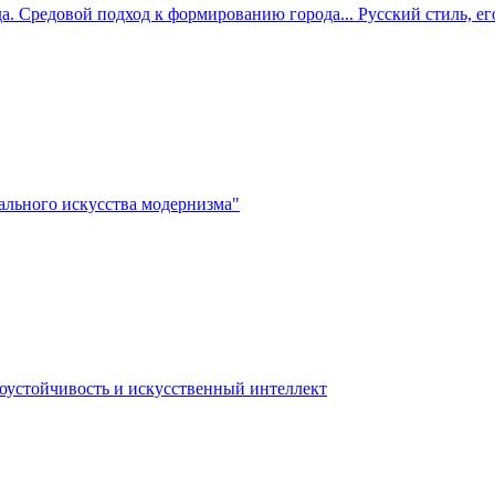
. Средовой подход к формированию города... Русский стиль, ег
льного искусства модернизма"
коустойчивость и искусственный интеллект