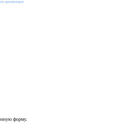
оюза архитекторов
онную форму.