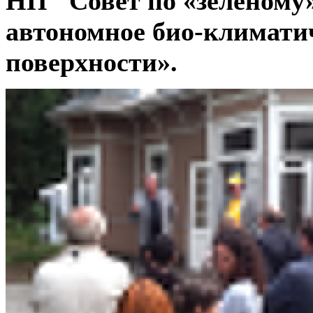
НП "Совет по «зеленому
автономное био-климатич
поверхности».