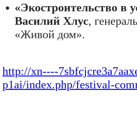
«Экостроительство в у
Василий Хлус
, генера
«Живой дом».
http://xn----7sbfcjcre3a7aa
p1ai/index.php/festival-co