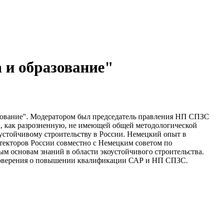
и образование"
зование". Модератором был председатель правления НП СПЗС
ва, как разрозненную, не имеющей общей методологической
оустойчивому строительству в России. Немецкий опыт в
текторов России совместно с Немецким советом по
м основам знаний в области экоустойчивого строительства.
стоверения о повышении квалификации САР и НП СПЗС.