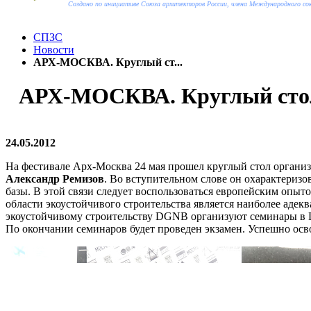
Создано по инициативе Союза архитекторов России, члена Международного с
СПЗС
Новости
АРХ-МОСКВА. Круглый ст...
АРХ-МОСКВА. Круглый стол 
24.05.2012
На фестивале Арх-Москва 24 мая прошел круглый стол органи
Александр Ремизов
. Во вступительном слове он охарактеризо
базы. В этой связи следует воспользоваться европейским опыт
области экоустойчивого строительства является наиболее аде
экоустойчивому строительству DGNB организуют семинары в Це
По окончании семинаров будет проведен экзамен. Успешно о