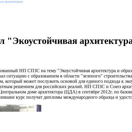
оюза архитекторов
"Экоустойчивая архитектура 
зованный НП СПЗС на тему "Экоустойчивая архитектура и обра
вал ситуацию с образованием в области "зеленого" строительст
ом, который может послужить основой для единого подхода к эк
кватным решением для российских реалий. НП СПЗС и Союз архи
нтральном доме архитектора (ЦДА) в сентябре 2012г. по базовы
своившие курс получат дипломы международного образца и удо