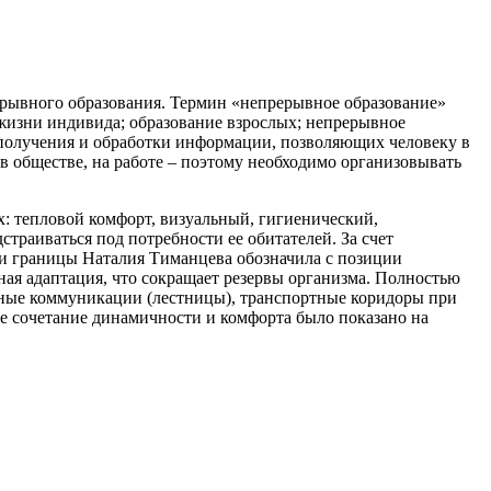
ерывного образования. Термин «непрерывное образование»
жизни индивида; образование взрослых; непрерывное
 получения и обработки информации, позволяющих человеку в
в обществе, на работе – поэтому необходимо организовывать
тепловой комфорт, визуальный, гигиенический,
страиваться под потребности ее обитателей. За счет
и границы Наталия Тиманцева обозначила с позиции
я адаптация, что сокращает резервы организма. Полностью
ные коммуникации (лестницы), транспортные коридоры при
е сочетание динамичности и комфорта было показано на