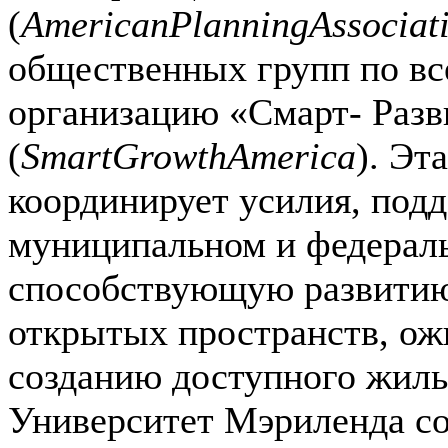
(
American
Planning
Associat
общественных групп по все
организацию «Смарт- Раз
(
Smart
Growth
America
). Эт
координирует усилия, под
муниципальном и федераль
способствующую развитию
открытых пространств, о
созданию доступного жиль
Университет Мэриленда с