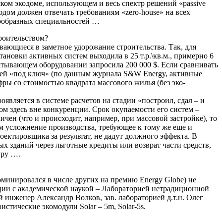
ческом экодоме, использующем и весь спектр решений «passive
дом должен отвечать требованиям «zero-house» на всех
нообразных специальностей …
роительством?
вающиеся в заметное удорожание строительства. Так, для
тановки активных систем выходила в 25 т.р.\кв.м., примерно 6
батывающем оборудовании запросила 200 000 $. Если сравнивать
блей «под ключ» (по данным журнала S&W Energy, активные
ифры со стоимостью квадрата массового жилья (без эко-
оявляется в системе расчетов на стадии «построил, сдал – и
ом здесь вне конкуренции. Срок окупаемости его систем –
ичен (что и происходит, например, при массовой застройке), то
м усложнение производства, требующее к тому же еще и
ектировщика за результат, не дадут должного эффекта. В
 зданий через льготные кредиты или возврат части средств,
уру ….
номинировался в числе других на премию Energy Globe) не
ации с академической наукой – Лабораторией нетрадиционной
 инженер Александр Волков, зав. лабораторией д.т.н. Олег
тические экомодули Solar – 5m, Solar-5s.