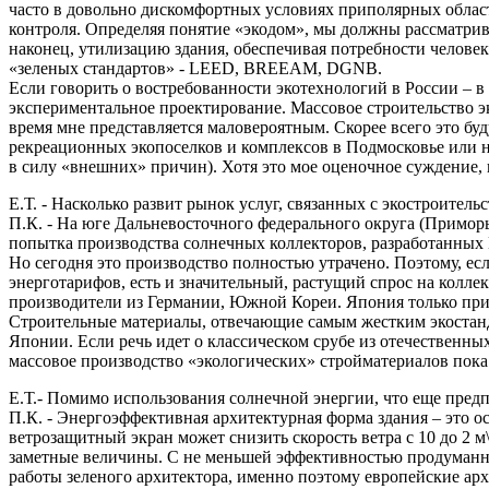
часто в довольно дискомфортных условиях приполярных облас
контроля. Определяя понятие «экодом», мы должны рассматрива
наконец, утилизацию здания, обеспечивая потребности человек
«зеленых стандартов» - LEED, BREEAM, DGNB.
Если говорить о востребованности экотехнологий в России – 
экспериментальное проектирование. Массовое строительство э
время мне представляется маловероятным. Скорее всего это б
рекреационных экопоселков и комплексов в Подмосковье или 
в силу «внешних» причин). Хотя это мое оценочное суждение, 
Е.Т. - Насколько развит рынок услуг, связанных с экостроите
П.К. - На юге Дальневосточного федерального округа (Приморь
попытка производства солнечных коллекторов, разработанных
Но сегодня это производство полностью утрачено. Поэтому, ес
энерготарифов, есть и значительный, растущий спрос на колле
производители из Германии, Южной Кореи. Япония только прис
Строительные материалы, отвечающие самым жестким экостанд
Японии. Если речь идет о классическом срубе из отечественны
массовое производство «экологических» стройматериалов пока
Е.Т.- Помимо использования солнечной энергии, что еще пред
П.К. - Энергоэффективная архитектурная форма здания – это 
ветрозащитный экран может снизить скорость ветра с 10 до 2 м
заметные величины. С не меньшей эффективностью продуманные
работы зеленого архитектора, именно поэтому европейские арх