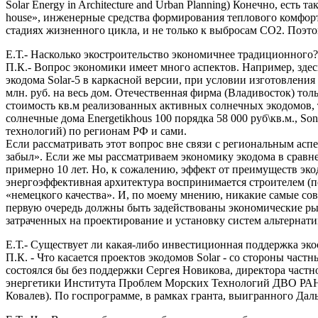
Solar Energy in Architecture and Urban Planning) Конечно, есть
house», инженерные средства формирования теплового комфорта
стадиях жизненного цикла, и не только к выбросам CO2. Поэт
Е.Т.- Насколько экостроительство экономичнее традиционного
П.К.- Вопрос экономики имеет много аспектов. Например, здес
экодома Solar-5 в каркасной версии, при условии изготовления
млн. руб. на весь дом. Отечественная фирма (Владивосток) то
стоимость кв.м реализованных активных солнечных экодомов, т
солнечные дома Energetikhous 100 порядка 58 000 руб\кв.м., Son
технологий) по регионам РФ и сами.
Если рассматривать этот вопрос вне связи с региональным аспе
забыл». Если же мы рассматриваем экономику экодома в сравне
примерно 10 лет. Но, к сожалению, эффект от преимуществ экод
энергоэффективная архитектура воспринимается строителем (п
«немецкого качества». И, по моему мнению, никакие самые со
первую очередь должны быть задействованы экономические рыч
затраченных на проектирование и установку систем альтернати
Е.Т.- Существует ли какая-либо инвестиционная поддержка эко
П.К. - Что касается проектов экодомов Solar - со стороны час
состоялся бы без поддержки Сергея Новикова, директора частн
энергетики Института Проблем Морских Технологий ДВО РАН (эк
Ковалев). По госпрограмме, в рамках гранта, выигранного Дал