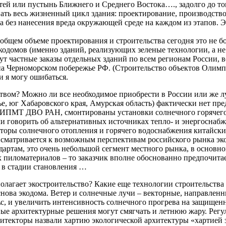
тей или пустынь Ближнего и Среднего Востока…., задолго до то
ть весь жизненный цикл здания: проектирование, производство 
а без нанесения вреда окружающей среде на каждом из этапов. 
в общем объеме проектирования и строительства сегодня это не
кодомов (именно зданий, реализующих зеленые технологии, а н
удут частные заказы отдельных зданий по всем регионам России
на Черноморском побережье РФ. (Строительство объектов Олимп
и я могу ошибаться.
льством? Можно ли все необходимое приобрести в России или же
е, юг Хабаровского края, Амурская область) фактически нет пре
 ИПМТ ДВО РАН, смонтированы установки солнечного горячего 
ли говорить об альтернативных источниках тепло- и энергоснабж
кторы солнечного отопления и горячего водоснабжения китайски
матривается к возможным перспективам российского рынка эко-
артам, это очень небольшой сегмент местного рынка, в основн
х пиломатериалов – то заказчик вполне обоснованно предпочитае
 в стадии становления …
полагает экостроительство? Какие еще технологии строительства
основа экодома. Ветер и солнечные лучи – векторные, направле
\с, и увеличить интенсивность солнечного прогрева на защищенно
 архитектурные решения могут смягчать и летнюю жару. Регулир
итекторы назвали хартию экологической архитектуры «хартией за