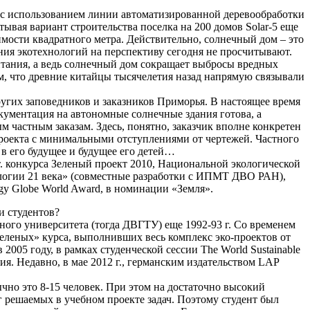
 и с использованием линии автоматизированной деревообработки
читывая вариант строительства поселка на 200 домов Solar-5 еще
мости квадратного метра. Действительно, солнечный дом – это
ия экотехнологий на перспективу сегодня не просчитывают.
итания, а ведь солнечный дом сокращает выбросы вредных
им, что древние китайцы тысячелетия назад напрямую связывали
ругих заповедников и заказников Приморья. В настоящее время
кументация на автономные солнечные здания готова, а
м частным заказам. Здесь, понятно, заказчик вполне конкретен
проекта с минимальными отступлениями от чертежей. Частного
 в его будущее и будущее его детей…
. конкурса Зеленый проект 2010, Национальной экологической
логии 21 века» (совместные разработки с ИПМТ ДВО РАН),
y Globe World Award, в номинации «Земля».
и студентов?
ого университета (тогда ДВГТУ) еще 1992-93 г. Со временем
зеленых» курса, выполнивших весь комплекс эко-проектов от
 2005 году, в рамках студенческой сессии The World Sustainable
ия. Недавно, в мае 2012 г., германским издательством LAP
ычно это 8-15 человек. При этом на достаточно высокий
г решаемых в учебном проекте задач. Поэтому студент был