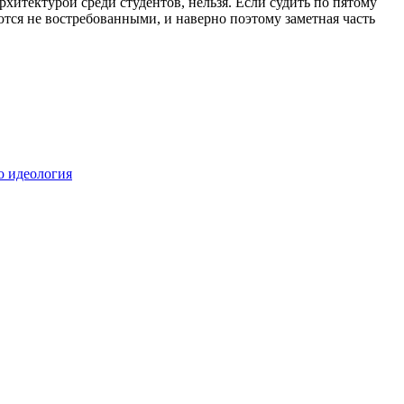
рхитектурой среди студентов, нельзя. Если судить по пятому
ются не востребованными, и наверно поэтому заметная часть
о идеология