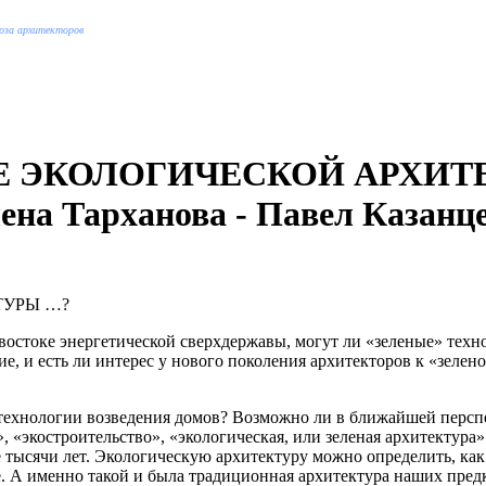
оюза архитекторов
 ЭКОЛОГИЧЕСКОЙ АРХИТЕК
ена Тарханова - Павел Казанц
ТУРЫ …?
а востоке энергетической сверхдержавы, могут ли «зеленые» те
е, и есть ли интерес у нового поколения архитекторов к «зелен
е технологии возведения домов? Возможно ли в ближайшей персп
, «экостроительство», «экологическая, или зеленая архитектура».
е тысячи лет. Экологическую архитектуру можно определить, как
А именно такой и была традиционная архитектура наших предко