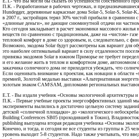
Е.Т.- Что Вы могли бы сказать об успешности собственного про
П.К. - Разработанные в рабочих чертежах, и предназначавшиес
Hundegger, деревянные каркасные дома Solar-5, Solar-S, Solar-K
в 2007 г., застройщик терял 30% чистой прибыли в сравнении
«длинные деньги», не дающие сиюминутной отдачи ни частному
Кто сегодня закладывает в расчет экономики массового жилья 
веществ по сравнению с традиционным, даже на «чистом» газе 
тепловой комфорт в доме со здоровьем, и, следовательно, с фи
Возможно, экодома Solar будут рассмотрены как вариант для о
это наиболее оптимальный вариант в силу отдаленности посел
привязка экодомов Solar в южном Приморье не требует переделк
и его желание жить в теплом и комфортном доме, автономном 
заказчика солнечного дома не приходится убеждать, что солне
Если оценивать внимание к проектам, как новации в области 
премией, Золотой медалью выставки «Альтернативная энергет
золотым знаком CAM\SAM, дипломами региональных выставок. В
Е.Т. - Вы издали учебник «Основы экологичной архитектуры и 
П.К. - Первые учебные проекты энергоэффективных зданий мы 
эксперименты вылились в достаточно цельную систему заданий 
детской «солнечной площадки» до «экологического небоскреба» и 
Building Conferences SB05 (проходившей в Токио), Владивосток
publishing выпущена вторая редакция учебника «Основы эколо
Конечно, и тогда, и сегодня не все студенты из группы в 25 ч
уровень выходит 5-8 студентов. Надо также учитывать, что вв