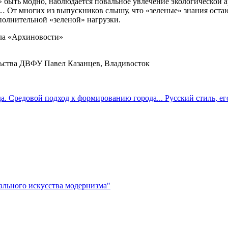
м» быть модно, наблюдается повальное увлечение экологической а
0 … От многих из выпускников слышу, что «зеленые» знания оста
полнительной «зеленой» нагрузки.
ала «Архиновости»
льства ДВФУ Павел Казанцев, Владивосток
. Средовой подход к формированию города... Русский стиль, ег
льного искусства модернизма"