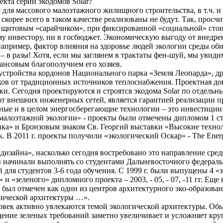
екта серии экодомов Solar?
я для массового малоэтажного жилищного строительства, в т.ч.
, скорее всего в таком качестве реализованы не будут. Так, прос
 с щитовым «сарайчиком», при фиксированной «социальной» стои
 инвестору, ни в госбюджет. Экономическую выгоду от внедрен
например, фактор влияния на здоровье людей экологии среды об
– в разы! Хотя, если мы заглянем в трактаты фен-шуй, мы увид
нансовым благополучием его хозяев.
бустройства кордонов Национального парка «Земля Леопарда», д
ков от традиционных источников теплоснабжения. Проектная до
и. Сегодня проектируются и строятся экодома Solar по отдельны
от внешних инженерных сетей, является гарантией реализации 
чные и в целом энергосберегающие технологии – это инвестиции
«малоэтажной экологии» - проекты были отмечены дипломом 1 ст
ика» и Бронзовым знаком Св. Георгий выставки «Высокие техно
 2011 г. проекты получили «экологический Оскар» - The Energ
дизайна», насколько сегодня востребовано это направление сред
начинали выполнять со студентами Дальневосточного федеральн
для студентов 3-6 года обучения. С 1999 г. были выпущены 4 «
«зеленого» дипломного проекта – 2003, - 05, - 07, -11 гг. Еще в
 был отмечен как один из центров архитектурного эко-образован
гической архитектуры …».
еловек активно увлекаются темой экологической архитектуры. Об
едение зеленых требований заметно увеличивает и усложняет кру