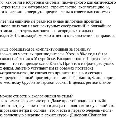
го, как были изобретены системы инженерного климатического
строительных материалов, строительство, эксплуатацию, и,
Эти критерии развернуто представлены в известных системах
 более чем единичные реализованные пилотные проекты и
е названных так из коньюктурных соображений) в ближайшее
, возможно – отдельных элитных загородных жилых и
иады 2014, пожалуй, можно отнести к исключению из правила,
 лучше обращаться за комплектующими за границу?
дложения местных производителей. Хотя, в 80-е годы была
водоснабжения в Уссурийске, Владивостоке и Партизанске.
ения,– то это прежде всего Китай. При этом на фоне растущих
х фирм. Заметно уступают им (в объемах поставок)
строительства, не считая его привлекательным сегодня.
ом представленный производителями из Германии, Финляндии,
т местному брус из ангарской сосны. В целом, региональное
 можно отнести к экологически чистым?
нные климатические факторы. Даже простой «однократный»
м от ветра участке почти в два раза – для зимних условий это
ование ветра и солнца - это и есть в первую очередь «поле»
 солнечную энергию в архитектуре» (European Charter for