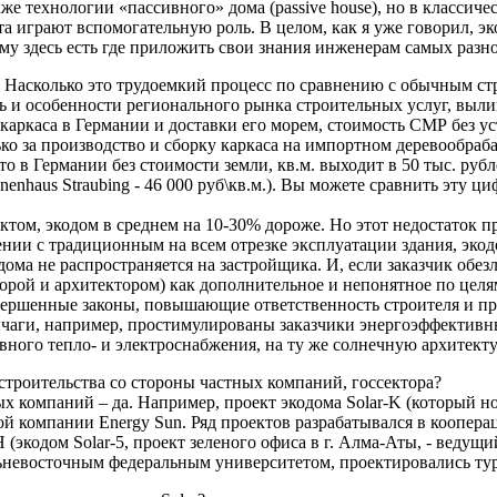
 также технологии «пассивного» дома (passive house), но в класси
 играют вспомогательную роль. В целом, как я уже говорил, эко
ому здесь есть где приложить свои знания инженерам самых раз
? Насколько это трудоемкий процесс по сравнению с обычным ст
ь и особенности регионального рынка строительных услуг, выли
 каркаса в Германии и доставки его морем, стоимость СМР без ус
лько за производство и сборку каркаса на импортном деревообра
о в Германии без стоимости земли, кв.м. выходит в 50 тыс. ру
nenhaus Straubing - 46 000 руб\кв.м.). Вы можете сравнить эту ц
ктом, экодом в среднем на 10-30% дороже. Но этот недостаток пр
нии с традиционным на всем отрезке эксплуатации здания, экод
ома не распространяется на застройщика. И, если заказчик обезл
орой и архитектором) как дополнительное и непонятное по целя
вершенные законы, повышающие ответственность строителя и про
аги, например, простимулированы заказчики энергоэффективных
вного тепло- и электроснабжения, на ту же солнечную архитект
строительства со стороны частных компаний, госсектора?
тных компаний – да. Например, проект экодома Solar-K (который 
ой компании Energy Sun. Ряд проектов разрабатывался в коопер
одом Solar-5, проект зеленого офиса в г. Алма-Аты, - ведущий
ьневосточным федеральным университетом, проектировались турис