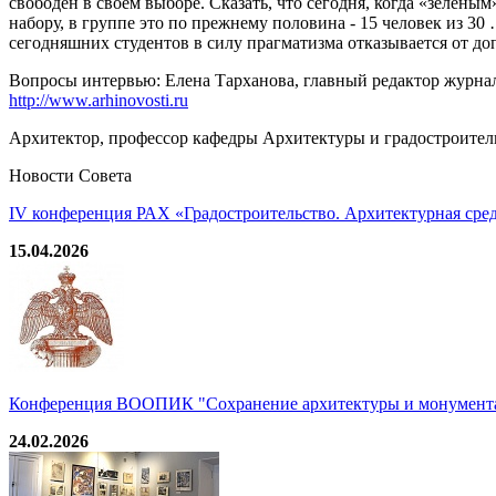
свободен в своем выборе. Сказать, что сегодня, когда «зелены
набору, в группе это по прежнему половина - 15 человек из 3
сегодняшних студентов в силу прагматизма отказывается от до
Вопросы интервью: Елена Тарханова, главный редактор журн
http://www.arhinovosti.ru
Архитектор, профессор кафедры Архитектуры и градостроите
Новости Совета
IV конференция РАХ «Градостроительство. Архитектурная среда
15.04.2026
Конференция ВООПИК "Сохранение архитектуры и монумента
24.02.2026