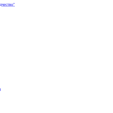
дчество"
а