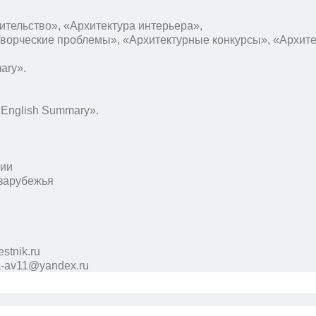
ительство», «Архитектура интерьера»,
Творческие проблемы», «Архитектурные конкурсы», «Архит
ary».
English Summary».
сии
 зарубежья
stnik.ru
a-av11@yandex.ru