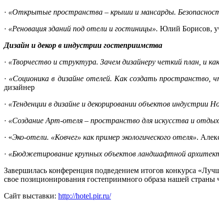
·
«Открытые пространства – крыши и мансарды. Безопасность
·
«Реновация зданий под отели и гостиницы».
Юлий Борисов, уч
Дизайн и декор в индустрии гостеприимства
·
«Творчество и структура. Зачем дизайнеру четкий план, и к
·
«Соционика в дизайне отелей. Как создать пространство, ч
дизайнер
·
«Тенденции в дизайне и декорировании объектов индустрии Ho
·
«Создание Арт-отеля – пространство для искусства и отдых
· «
Эко-отели. «Ковчег» как пример экологического отеля»
. Алек
·
«Бюджетирование крупных объектов ландшафтной архитек
Завершилась конференция подведением итогов конкурса «Лучша
свое позиционирования гостеприимного образа нашей страны ч
Сайт выставки:
http://hotel.pir.ru/