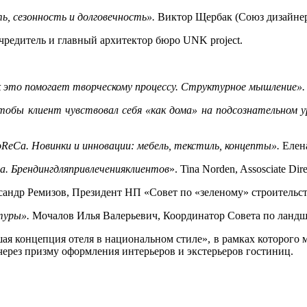
, сезонность и долговечность».
Виктор Щербак (Союз дизайнер
редитель и главный архитектор бюро UNK project.
ак это помогает творческому процессу. Структурное мышление».
тобы клиент чувствовал себя «как дома» на подсознательном у
ReCa. Новинки и инновации: мебель, текстиль, концепты».
Елена
а. Брендинг
для
привлечения
клиентов
». Tina Norden, Assosciate Dire
сандр Ремизов, Президент НП «Совет по «зеленому» строительс
туры».
Мочалов Илья Валерьевич, Координатор Совета по ландш
я концепция отеля в национальном стиле», в рамках которого 
ерез призму оформления интерьеров и экстерьеров гостиниц.