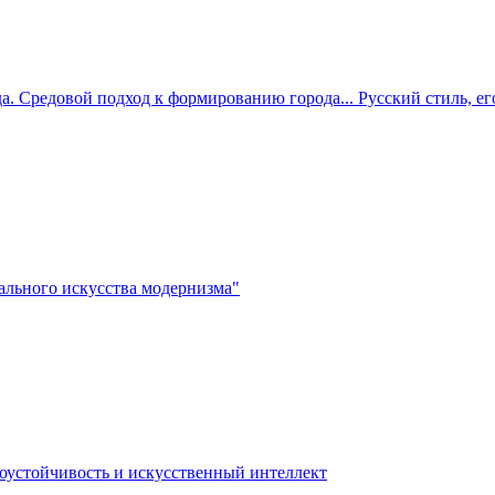
. Средовой подход к формированию города... Русский стиль, ег
льного искусства модернизма"
коустойчивость и искусственный интеллект