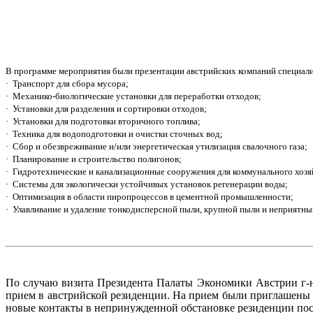
В программе мероприятия были презентации австрийских компаний специал
·
Транспорт для сбора мусора;
·
Механико-биологические установки для переработки отходов;
·
Установки для разделения и сортировки отходов;
·
Установки для подготовки вторичного топлива;
·
Техника для водоподготовки и очистки сточных вод;
·
Сбор и обезвреживание и/или энергетическая утилизация свалочного газа;
·
Планирование и строительство полигонов;
·
Гидротехнические и канализационные сооружения для коммунального хоз
·
Системы для экологически устойчивых установок регенерации воды;
·
Оптимизация в области пиропроцессов в цементной промышленности;
·
Улавливание и удаление тонкодисперсной пыли, крупной пыли и неприятных
По случаю визита Президента Палаты Экономики Австрии г-
прием в австрийской резиденции. На прием были приглашены 
новые контакты в непринужденной обстановке резиденции пос