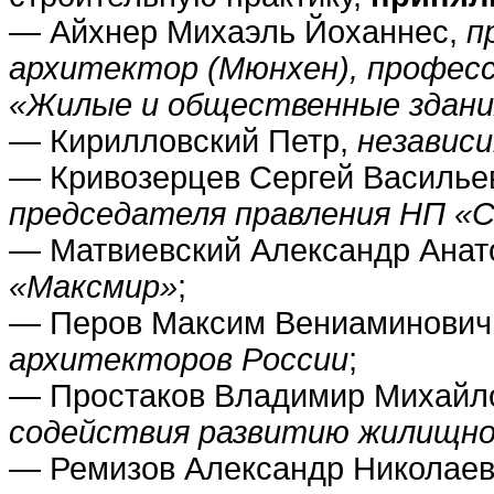
— Айхнер Михаэль Йоханнес,
п
архитектор (Мюнхен), профес
«Жилые и общественные здан
— Кирилловский Петр,
независ
— Кривозерцев Сергей Василье
председателя правления НП «
— Матвиевский Александр Анат
«Максмир»
;
— Перов Максим Вениаминович
архитекторов России
;
— Простаков Владимир Михайл
содействия развитию жилищн
— Ремизов Александр Николае