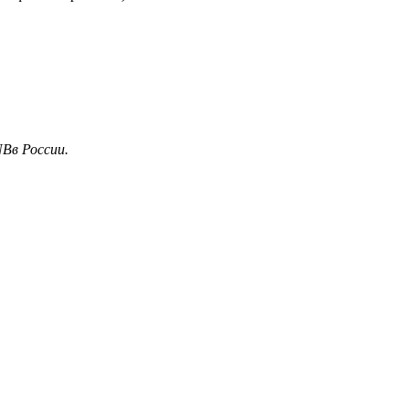
NB
в России.