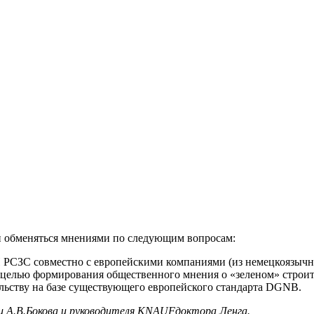
 и обменяться мнениями по следующим вопросам:
С совместно с европейскими компаниями (из немецкоязычног
 целью формирования общественного мнения о «зеленом» строите
льству на базе существующего европейского стандарта DGNB.
 А.В.Бокова и руководителя
KNAUF
доктора Ленга.