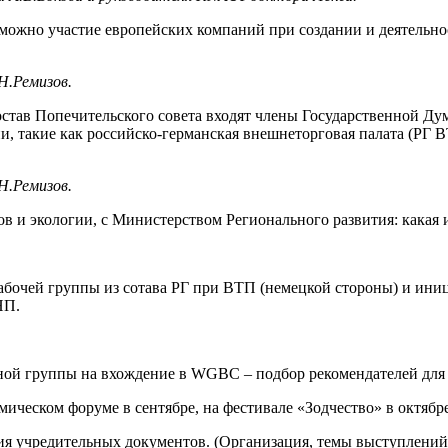
ожно участие европейских компаний при создании и деятельно
Н.Ремизов.
 состав Попечительского совета входят члены Государственной 
и, такие как российско-германская внешнеторговая палата (РГ
Н.Ремизов.
 и экологии, с Министерством Регионального развития: какая 
чей группы из сотава РГ при ВТП (немецкой стороны) и иниц
НП.
ивной группы на вхождение в WGBC – подбор рекомендателей д
ческом форуме в сентябре, на фестивале «Зодчество» в октябре
ния учредительных документов. (Организация, темы выступлени