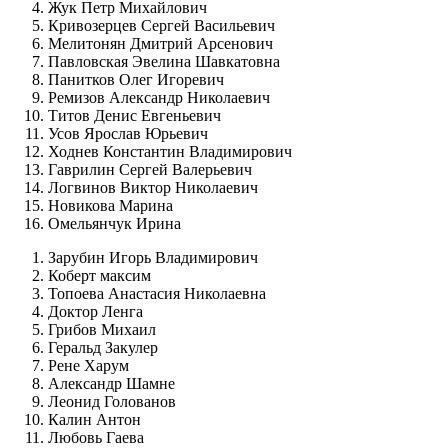
Жук Петр Михайлович
Кривозерцев Сергей Васильевич
Мелитонян Дмитрий Арсенович
Павловская Эвелина Шавкатовна
Панитков Олег Игоревич
Ремизов Александр Николаевич
Титов Денис Евгеньевич
Усов Ярослав Юрьевич
Ходнев Константин Владимирович
Гаврилин Сергей Валерьевич
Логвинов Виктор Николаевич
Новикова Марина
Омельянчук Ирина
Зарубин Игорь Владимирович
Коберт максим
Топоева Анастасия Николаевна
Доктор Ленга
Грибов Михаил
Геральд Закулер
Рене Харум
Александр Шамне
Леонид Голованов
Калин Антон
Любовь Гаева